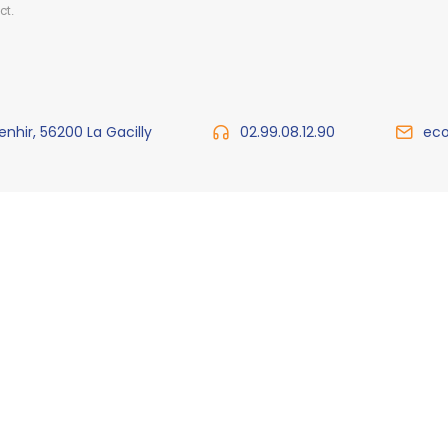
ct.
enhir, 56200 La Gacilly
02.99.08.12.90
eco