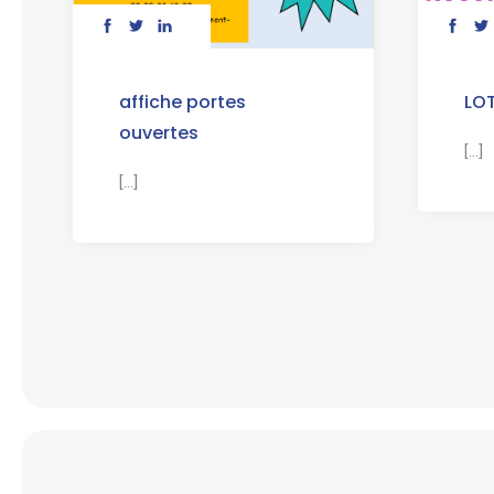
affiche portes
LO
ouvertes
[...]
[...]