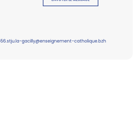
56.stju.la-gacilly@enseignement-catholique.bzh