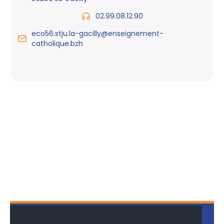
02.99.08.12.90
eco56.stju.la-gacilly@enseignement-
catholique.bzh