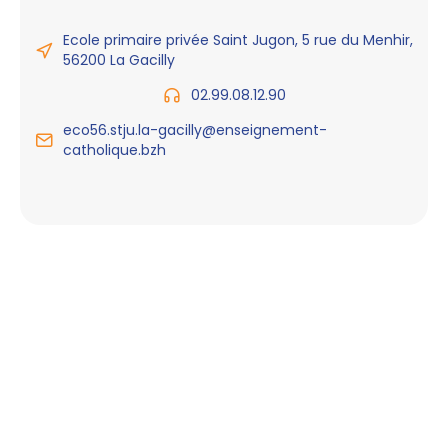
Ecole primaire privée Saint Jugon, 5 rue du Menhir,
56200 La Gacilly
02.99.08.12.90
eco56.stju.la-gacilly@enseignement-
catholique.bzh