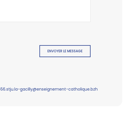
ENVOYER LE MESSAGE
56.stju.la-gacilly@enseignement-catholique.bzh