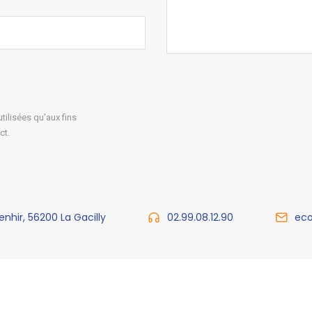
ilisées qu'aux fins
ct.
enhir, 56200 La Gacilly
02.99.08.12.90
eco